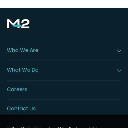
Who We Are
About M42
Our Leadership
What We Do
Global Patient Care
Digital Health Solutions
Integrated Health Solutions
Careers
Contact Us